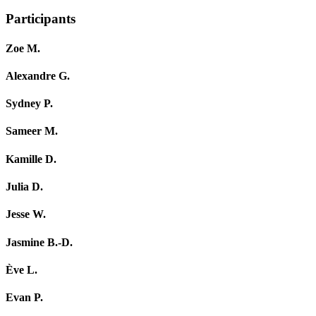
Participants
Zoe M.
Alexandre G.
Sydney P.
Sameer M.
Kamille D.
Julia D.
Jesse W.
Jasmine B.-D.
Ève L.
Evan P.