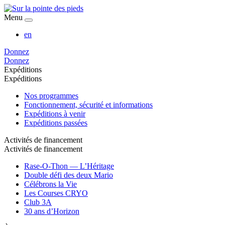
Menu
en
Donnez
Donnez
Expéditions
Expéditions
Nos programmes
Fonctionnement, sécurité et informations
Expéditions à venir
Expéditions passées
Activités de financement
Activités de financement
Rase-O-Thon — L’Héritage
Double défi des deux Mario
Célébrons la Vie
Les Courses CRYO
Club 3A
30 ans d’Horizon