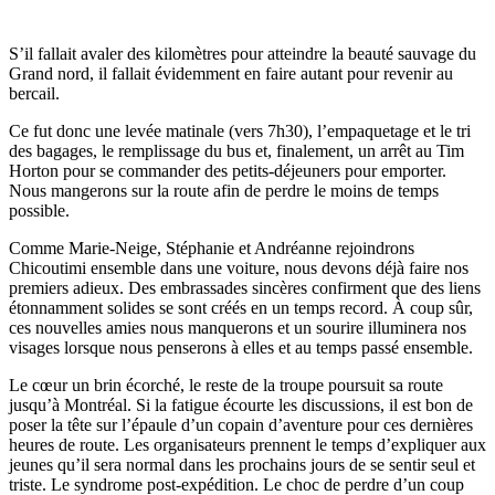
S’il fallait avaler des kilomètres pour atteindre la beauté sauvage du
Grand nord, il fallait évidemment en faire autant pour revenir au
bercail.
Ce fut donc une levée matinale (vers 7h30), l’empaquetage et le tri
des bagages, le remplissage du bus et, finalement, un arrêt au Tim
Horton pour se commander des petits-déjeuners pour emporter.
Nous mangerons sur la route afin de perdre le moins de temps
possible.
Comme Marie-Neige, Stéphanie et Andréanne rejoindrons
Chicoutimi ensemble dans une voiture, nous devons déjà faire nos
premiers adieux. Des embrassades sincères confirment que des liens
étonnamment solides se sont créés en un temps record. À coup sûr,
ces nouvelles amies nous manquerons et un sourire illuminera nos
visages lorsque nous penserons à elles et au temps passé ensemble.
Le cœur un brin écorché, le reste de la troupe poursuit sa route
jusqu’à Montréal. Si la fatigue écourte les discussions, il est bon de
poser la tête sur l’épaule d’un copain d’aventure pour ces dernières
heures de route. Les organisateurs prennent le temps d’expliquer aux
jeunes qu’il sera normal dans les prochains jours de se sentir seul et
triste. Le syndrome post-expédition. Le choc de perdre d’un coup