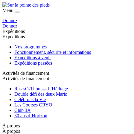
Menu
Donnez
Donnez
Expéditions
Expéditions
Nos programmes
Fonctionnement, sécurité et informations
Expéditions à venir
Expéditions passées
Activités de financement
Activités de financement
Rase-O-Thon — L’Héritage
Double défi des deux Mario
Célébrons la Vie
Les Courses CRYO
Club 3A
30 ans d’Horizon
À propos
À propos