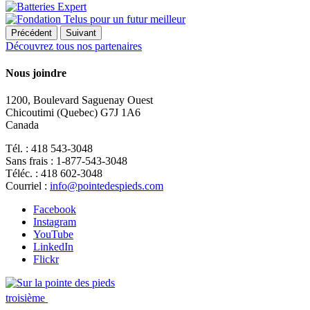
Précédent
Suivant
Découvrez tous nos partenaires
Nous joindre
1200, Boulevard Saguenay Ouest
Chicoutimi (Quebec) G7J 1A6
Canada
Tél. : 418 543-3048
Sans frais : 1-877-543-3048
Téléc. : 418 602-3048
Courriel :
info@pointedespieds.com
Facebook
Instagram
YouTube
LinkedIn
Flickr
troisième