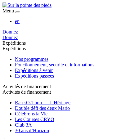
Menu
en
Donnez
Donnez
Expéditions
Expéditions
Nos programmes
Fonctionnement, sécurité et informations
Expéditions à venir
Expéditions passées
Activités de financement
Activités de financement
Rase-O-Thon — L’Héritage
Double défi des deux Mario
Célébrons la Vie
Les Courses CRYO
Club 3A
30 ans d’Horizon