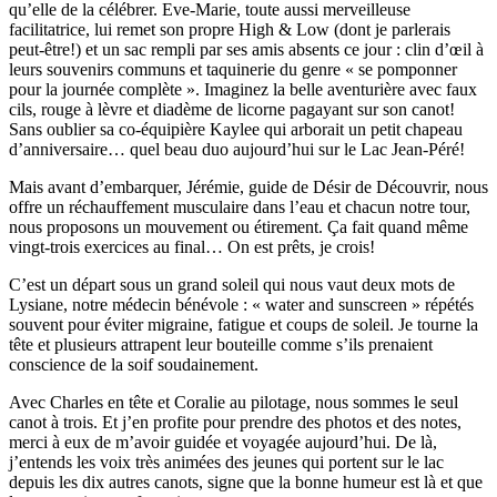
qu’elle de la célébrer. Eve-Marie, toute aussi merveilleuse
facilitatrice, lui remet son propre High & Low (dont je parlerais
peut-être!) et un sac rempli par ses amis absents ce jour : clin d’œil à
leurs souvenirs communs et taquinerie du genre « se pomponner
pour la journée complète ». Imaginez la belle aventurière avec faux
cils, rouge à lèvre et diadème de licorne pagayant sur son canot!
Sans oublier sa co-équipière Kaylee qui arborait un petit chapeau
d’anniversaire… quel beau duo aujourd’hui sur le Lac Jean-Péré!
Mais avant d’embarquer, Jérémie, guide de Désir de Découvrir, nous
offre un réchauffement musculaire dans l’eau et chacun notre tour,
nous proposons un mouvement ou étirement. Ça fait quand même
vingt-trois exercices au final… On est prêts, je crois!
C’est un départ sous un grand soleil qui nous vaut deux mots de
Lysiane, notre médecin bénévole : « water and sunscreen » répétés
souvent pour éviter migraine, fatigue et coups de soleil. Je tourne la
tête et plusieurs attrapent leur bouteille comme s’ils prenaient
conscience de la soif soudainement.
Avec Charles en tête et Coralie au pilotage, nous sommes le seul
canot à trois. Et j’en profite pour prendre des photos et des notes,
merci à eux de m’avoir guidée et voyagée aujourd’hui. De là,
j’entends les voix très animées des jeunes qui portent sur le lac
depuis les dix autres canots, signe que la bonne humeur est là et que