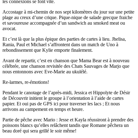
les connexions se font vite.
Accostage à mi-chemin de nos sept kilomètres du jour sur une petite
plage au creux d’une crique. Pique-nique de salade grecque fraiche
et savoureuse accompagnée d’un sandwich au smoked meat ou
avocat.
Et c’est là que la plus épique des parties de cartes à lieu. Jhelisa,
Rania, Paul et Michael s’affrontent dans un match de Uno à
rebondissement que Kylie emporte finalement.
Avant de repartir, c’est en chanson que Mama Bear est à nouveau
célébrée, une chanson revisitée des Chats Sauvages de Marjo que
nous entonnons avec Eve-Marie au ukulélé.
Re-larmes, re-émotions!
Pendant le canotage de l’après-midi, Jessica et Hippolyte de Désir
de Découvrir initient le groupe à l’orientation à l’aide de cartes
papier. Et oui pas de GPS ici pour traverser les lacs ; Et nous
arrivons au campement en temps et heure.
Partie de pêche avec Mario : Jesse et Kayla réussiront à prendre des
poissons blancs qu’elles relâchent tandis que Romane pêchera un
beau doré qui sera grillé le soir même!