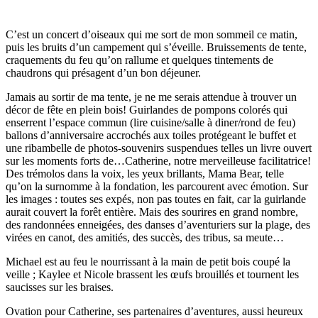
C’est un concert d’oiseaux qui me sort de mon sommeil ce matin,
puis les bruits d’un campement qui s’éveille. Bruissements de tente,
craquements du feu qu’on rallume et quelques tintements de
chaudrons qui présagent d’un bon déjeuner.
Jamais au sortir de ma tente, je ne me serais attendue à trouver un
décor de fête en plein bois! Guirlandes de pompons colorés qui
enserrent l’espace commun (lire cuisine/salle à diner/rond de feu)
ballons d’anniversaire accrochés aux toiles protégeant le buffet et
une ribambelle de photos-souvenirs suspendues telles un livre ouvert
sur les moments forts de…Catherine, notre merveilleuse facilitatrice!
Des trémolos dans la voix, les yeux brillants, Mama Bear, telle
qu’on la surnomme à la fondation, les parcourent avec émotion. Sur
les images : toutes ses expés, non pas toutes en fait, car la guirlande
aurait couvert la forêt entière. Mais des sourires en grand nombre,
des randonnées enneigées, des danses d’aventuriers sur la plage, des
virées en canot, des amitiés, des succès, des tribus, sa meute…
Michael est au feu le nourrissant à la main de petit bois coupé la
veille ; Kaylee et Nicole brassent les œufs brouillés et tournent les
saucisses sur les braises.
Ovation pour Catherine, ses partenaires d’aventures, aussi heureux